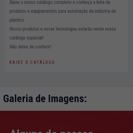
Baixe o nosso catálogo completo e conheça a linha de
Experiência
produtos e equipamentos para automação da indústria de
Para que o
plástico.
nosso site
funcione o
Novos produtos e novas tecnologias estarão neste nosso
melhor possível
catálogo especial!
durante a sua
visita. Se você
Não deixe de conferir!
recusar esses
cookies,
algumas
BAIXE O CATÁLOGO
funcionalidades
desaparecerão
do site.
Galeria de Imagens:
Marketing
Ao compartilhar
seus interesses
e
comportamento
ao visitar nosso
site, você