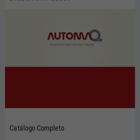
Necessário
Esses cookies
não são
opcionais. Eles
são
necessários
para o
funcionamento
do site.
Estatisticas
Para que
possamos
melhorar a
funcionalidade
e a estrutura
do site, com
base em
como o site é
Catálogo Completo
usado.